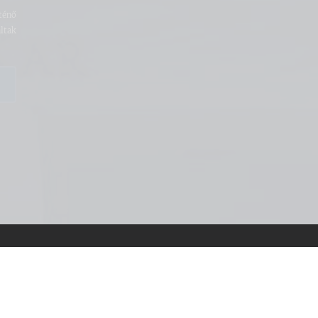
ténő
ltak