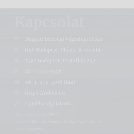
Kapcsolat
Magyar Bírósági Végrehajtói Kar
1146 Budapest, Cházár A. utca 13.
1590 Budapest, Postafiók 247.
06-1-273-1595
06-1-273-1596 (fax)
https://mbvk.hu
Ügyfélszolgálatunk
Hivatal rövid neve: MBVK
Hivatal teljes neve: Magyar Bírósági Végrehajtói Kar
KRID: 349507779