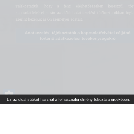
Tájékoztatjuk, hogy a fenti elérhetőségeken keresztül tör
kapcsolatfelvétel során az alábbi adatkezelési tájékoztatókban fogla
szerint kezeljük az Ön személyes adatait.
Adatkezelési tájékoztatók a kapcsolatfelvétel céljából
történő adatkezelési tevékenységekről
Ez az oldal sütiket használ a felhasználói élmény fokozása érdekében.