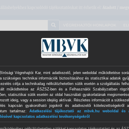
álláshelyekhez kapcsolódó tájékoztatónkat itt érhetik el:
Átadott / megs
VÉGREHAJTÓI HONLAPOK
EL
ációk
Sajtó
Szolgáltatások
Névjegyzék
írósági Végrehajtói Kar, mint adatkezelő, jelen weboldal működtetése sorá
mtatványok
a szükséges technikai információk biztosításához és statisztikai adatok gyű
ezelés célja a technikailag nélkülözhetetlen sütik esetén a szolgáltatás felh
izált működtetése az ÁSZSZ-ben és a Felhasználói Szabályzatban rögzít
ően, statisztikai sütik esetén az oldal használati gyakorlatának megismerése
ozott ideig, vagy a session idejéig aktívak. Részletes információt a sütikezel
elés kapcsán gyakorolható jogokról és adatkezelői kötelezettségekről a
si eljárás indításával kapcsolatos tájékoztatásai és nyo
ntum tartalmaz:
Adatkezelési tájékoztató az mbvk.hu weboldal és a
lésével kapcsolatos adatkezelési tevékenységekről
égrehajtási eljárás indításával kapcsolatos tájékoztatá
 működéséhez nélkülözhetetlen sütikkel kapcsolatos tájékoztatást és az ÁS