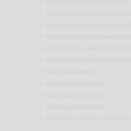
Közös törlési kérelem (jelölt minta)
Közös törlési kérelem (helyettes mi
Közös törlési kérelem munkakör vált
Közös törlési kérelem munkakör vál
Közös nyilvántartásba vételi kérelem
Közös nyilvántartásba vételi kérele
Jelölt törlési kérelme
Helyettes törlési kérelme
Adatváltozás bejelentése
Körbélyegző bejelentése
Adatbekérő tanúsítvány igényléshez