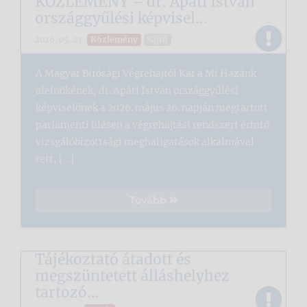
KÖZLEMÉNY – dr. Apáti István
országgyűlési képvisel...
Közlemény
Sajtó
2026. 05. 27.
A Magyar Bírósági Végrehajtói Kar a Mi Hazánk
alelnökének, dr. Apáti István országgyűlési
képviselőnek a 2026. május 26. napján megtartott
parlamenti ülésen a végrehajtási rendszert érintő
vizsgálóbizottsági meghallgatások alkalmával
tett, […]
Tovább
Tájékoztató átadott és
megszüntetett álláshelyhez
tartozó...