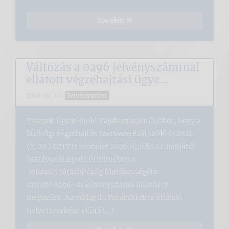
Tovább
Változás a 0296 jelvényszámmal
ellátott végrehajtási ügye...
Jelvényszám
2026. 04. 07.
Tisztelt Ügyfeleink! Tájékoztatjuk Önöket, hogy a
bírósági végrehajtás szervezetéről szóló 6/2021.
(X. 29.) SZTFH rendelet 2026. április 01. napjától
hatályos állapota értelmében a
Miskolci Járásbíróság illetékességébe
tartozó 0296-os jelvényszámú álláshely
megszűnt. Az eddig dr. Poráczki Rita állandó
helyetteseként eljáró […]