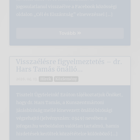
jogosulatlanul visszaélve a Facebook közösségi
oldalon „Cél és Elszántság” elnevezéssel […]
Tovább
Visszaélésre figyelmeztetés – dr.
Hars Tamás önálló...
Hírek
Közlemény
2026. 04. 13.
Tisztelt Ügyfeleink! Ezúton tájékoztatjuk Önöket,
hogy dr. Hars Tamás, a Kunszentmártoni
Járásbíróság mellé kinevezett önálló bírósági
végrehajtó (jelvényszám: 0349) nevében a
jofogas.hu weboldalon valótlan tartalmú, hamis
hirdetések kerültek közzétételre különböző […]