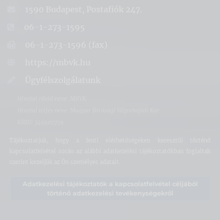
1590 Budapest, Postafiók 247.
06-1-273-1595
06-1-273-1596 (fax)
https://mbvk.hu
Ügyfélszolgálatunk
Hivatal rövid neve: MBVK
Hivatal teljes neve: Magyar Bírósági Végrehajtói Kar
KRID: 349507779
Tájékoztatjuk, hogy a fenti elérhetőségeken keresztül történő
kapcsolatfelvétel során az alábbi adatkezelési tájékoztatókban foglaltak
szerint kezeljük az Ön személyes adatait.
Adatkezelési tájékoztatók a kapcsolatfelvétel céljából
történő adatkezelési tevékenységekről