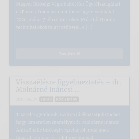
Magyar Bírósági Végrehajtói Kar Ügyfélszolgálati
és Panasz Irodáján a telefonos ügyfélszolgálat
2026. május 7-én csütörtökön 10 órától 11 óráig
technikai okok miatt szünetel. A […]
Tovább
Visszaélésre figyelmeztetés – dr.
Molnárné Ináncsi ...
Hírek
Közlemény
2026. 04. 27.
Tisztelt Ügyfeleink! Ezúton tájékoztatjuk Önöket,
hogy ismeretlen személyek dr. Molnárné Ináncsi
Anita önálló bírósági végrehajtói irodájának
hivatali címével és telefonszámával