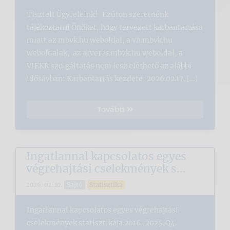
Tisztelt Ügyfeleink! Ezúton szeretnénk
tájékoztatni Önöket, hogy tervezett karbantartása
miatt az mbvk.hu weboldal, a vh.mbvk.hu
weboldalak, az arveres.mbvk.hu weboldal, a
VIEKR szolgáltatás nem lesz elérhető az alábbi
idősávban: Karbantartás kezdete: 2026.02.17. […]
Tovább
Ingatlannal kapcsolatos egyes
végrehajtási cselekmények s...
Sajtó
Statisztika
2026. 02. 10.
Ingatlannal kapcsolatos egyes végrehajtási
cselekmények statisztikája 2016-2025. Q4.