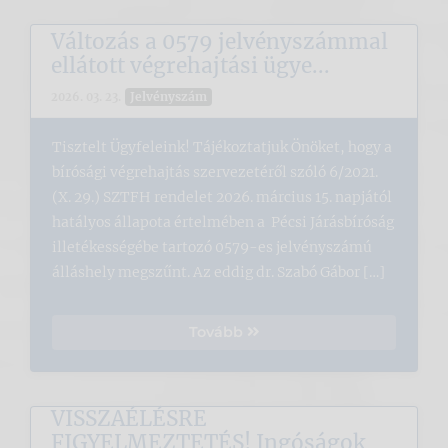
Változás a 0579 jelvényszámmal
ellátott végrehajtási ügye...
Jelvényszám
2026. 03. 23.
Tisztelt Ügyfeleink! Tájékoztatjuk Önöket, hogy a
bírósági végrehajtás szervezetéről szóló 6/2021.
(X. 29.) SZTFH rendelet 2026. március 15. napjától
hatályos állapota értelmében a Pécsi Járásbíróság
illetékességébe tartozó 0579-es jelvényszámú
álláshely megszűnt. Az eddig dr. Szabó Gábor […]
Tovább
VISSZAÉLÉSRE
FIGYELMEZTETÉS! Ingóságok