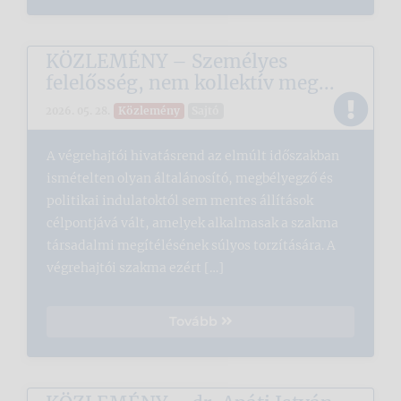
KÖZLEMÉNY – Személyes
felelősség, nem kollektív meg...
Közlemény
Sajtó
2026. 05. 28.
A végrehajtói hivatásrend az elmúlt időszakban
ismételten olyan általánosító, megbélyegző és
politikai indulatoktól sem mentes állítások
célpontjává vált, amelyek alkalmasak a szakma
társadalmi megítélésének súlyos torzítására. A
végrehajtói szakma ezért […]
Tovább