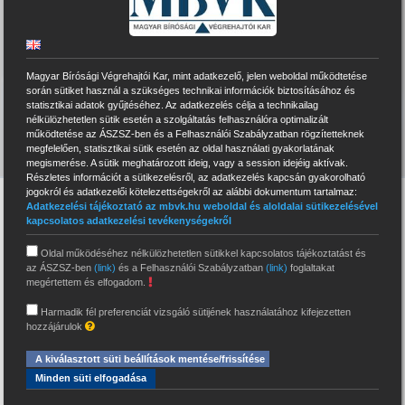
Magyar Bírósági Végrehajtói Kar, mint adatkezelő, jelen weboldal működtetése
során sütiket használ a szükséges technikai információk biztosításához és
statisztikai adatok gyűjtéséhez. Az adatkezelés célja a technikailag
nélkülözhetetlen sütik esetén a szolgáltatás felhasználóra optimalizált
működtetése az ÁSZSZ-ben és a Felhasználói Szabályzatban rögzítetteknek
megfelelően, statisztikai sütik esetén az oldal használati gyakorlatának
megismerése. A sütik meghatározott ideig, vagy a session idejéig aktívak.
Részletes információt a sütikezelésről, az adatkezelés kapcsán gyakorolható
jogokról és adatkezelői kötelezettségekről az alábbi dokumentum tartalmaz:
Adatkezelési tájékoztató az mbvk.hu weboldal és aloldalai sütikezelésével
Tájékoztatás – Személyes
kapcsolatos adatkezelési tevékenységekről
ügyfélszolgálat elmarad
Oldal működéséhez nélkülözhetetlen sütikkel kapcsolatos tájékoztatást és
Hírek
2026. 08. 03.
az ÁSZSZ-ben
(link)
és a Felhasználói Szabályzatban
(link)
foglaltakat
megértettem és elfogadom.
Tisztelt Ügyfeleink! Tájékoztatjuk Önöket, hogy a
Harmadik fél preferenciát vizsgáló sütijének használatához kifejezetten
hozzájárulok
Magyar Bírósági Végrehajtói Kar Ügyfélszolgálati
és Panasz Irodáján a személyes ügyfélfogadás
A kiválasztott süti beállítások mentése/frissítése
2026. augusztus 5-én szerdán a rendkívüli
Minden süti elfogadása
hőségre tekintettel elmarad. A fenti időpontban a