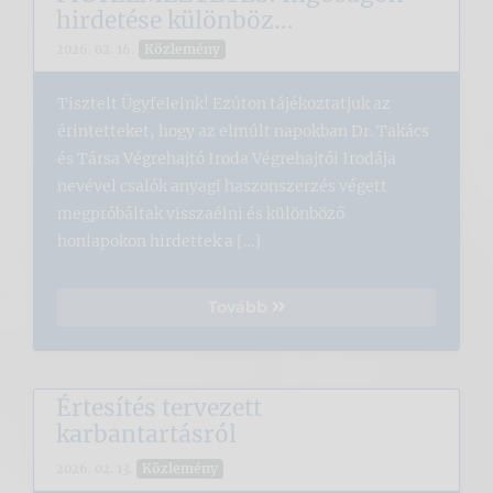
hirdetése különböz...
Közlemény
2026. 02. 16.
Tisztelt Ügyfeleink! Ezúton tájékoztatjuk az
érintetteket, hogy az elmúlt napokban Dr. Takács
és Társa Végrehajtó Iroda Végrehajtói Irodája
nevével csalók anyagi haszonszerzés végett
megpróbáltak visszaélni és különböző
honlapokon hirdettek a […]
Tovább
Értesítés tervezett
karbantartásról
Közlemény
2026. 02. 13.