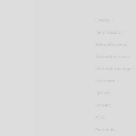
Ország:
*
Irányítószám:
*
Település neve:
*
Közterület neve:
*
Közterület jellege:
*
Házszám:
*
Épület:
Emelet:
Ajtó:
Postafiók: