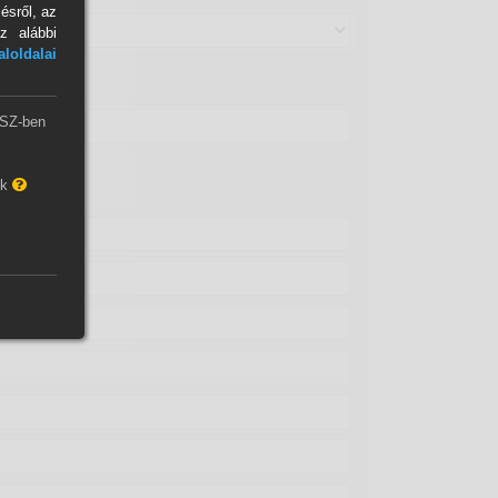
ésről, az
z alábbi
loldalai
ZSZ-ben
ok