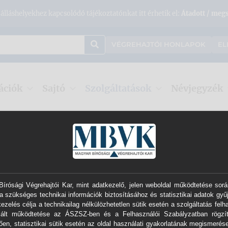
álláshelyekhez kapcsolódó tájékoztatónkat itt érhetik el:
Átadott / megs
VÉGREHAJTÓI HONLAPOK
EL
ációk
Sajtó
Szolgáltatások
Névjegyzék
grehajtási Iratok Elektronikus Kézbesítési Rendszere (VIEKR)
>
VIEKR regi
VIEKR regisztráció
v1.2.1
írósági Végrehajtói Kar, mint adatkezelő, jelen weboldal működtetése sorá
egisztráció megkezdése előtt a
kitöltési segédletet
felté
a szükséges technikai információk biztosításához és statisztikai adatok gyű
ezelés célja a technikailag nélkülözhetetlen sütik esetén a szolgáltatás felh
izált működtetése az ÁSZSZ-ben és a Felhasználói Szabályzatban rögzít
ően, statisztikai sütik esetén az oldal használati gyakorlatának megismerése