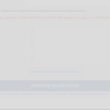
 beérkező üzenetről a kapocsolattató e-mail címére
y gyakori iratforgalom esetében feleslegesen nagy e-mail forgal
.
se és sikeres validációja után töltse le a generált es3 aktát és olvassa el benne 