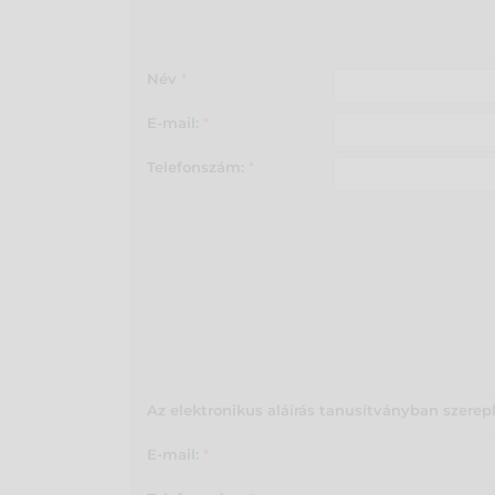
Név
*
E-mail:
*
Telefonszám:
*
Az elektronikus aláírás tanusítványban szerep
E-mail:
*