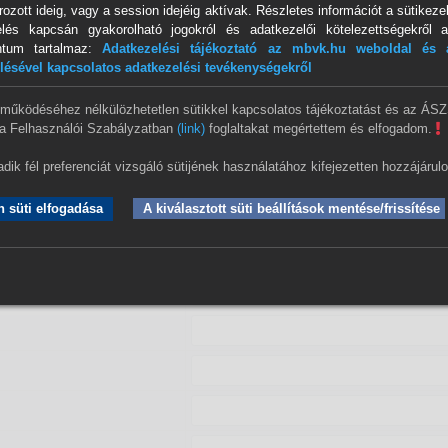
ozott ideig, vagy a session idejéig aktívak. Részletes információt a sütikezel
elés kapcsán gyakorolható jogokról és adatkezelői kötelezettségekről a
ntum tartalmaz:
Adatkezelési tájékoztató az mbvk.hu weboldal és a
lésével kapcsolatos adatkezelési tevékenységekről
Kérelmező adatai
 működéséhez nélkülözhetetlen sütikkel kapcsolatos tájékoztatást és az ÁS
a Felhasználói Szabályzatban
(link)
foglaltakat megértettem és elfogadom.
Székhely:
dik fél preferenciát vizsgáló sütijének használatához kifejezetten hozzájárul
 süti elfogadása
A kiválasztott süti beállítások mentése/frissítése