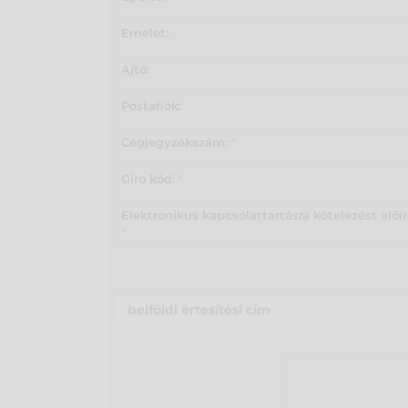
Emelet:
Ajtó:
Postafiók:
Cégjegyzékszám:
*
Giro kód:
*
Elektronikus kapcsolattartásra kötelezést előí
*