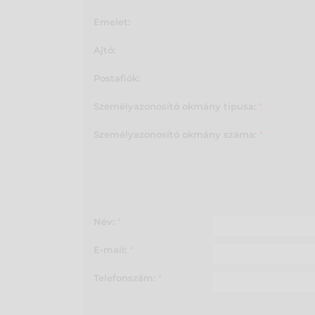
Emelet:
Ajtó:
Postafiók:
Személyazonosító okmány típusa:
*
Személyazonosító okmány száma:
*
Név:
*
E-mail:
*
Telefonszám:
*