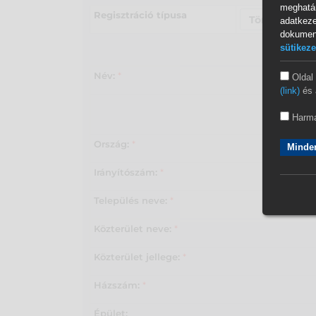
meghatár
Regisztráció típusa
adatkez
dokume
sütikeze
Név:
*
Oldal
(link)
és 
Harma
Ország:
*
Minden
Irányítószám:
*
Település neve:
*
Közterület neve:
*
Közterület jellege:
*
Házszám:
*
Épület: