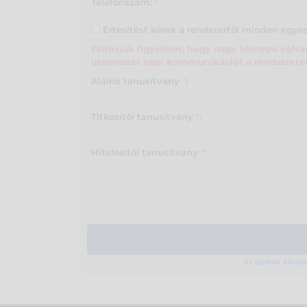
Telefonszám:
*
Értesítést kérek a rendszertől minden egyes
Felhívjuk figyelmét, hogy nagy tömegű és/vag
ütemezett napi kommunikációt a rendszerrel
Aláírói tanusítvány
*
:
Titkositói tanusítvány
*
:
Hitelesítői tanusítvány
*
:
Az adatok elküldé