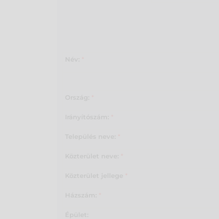
Név:
*
Ország:
*
Irányítószám:
*
Település neve:
*
Közterület neve:
*
Közterület jellege
*
Házszám:
*
Épület: