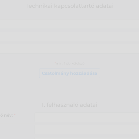
Technikai kapcsolattartó adatai
*
min. 1 db kötelező
1. felhasználó adatai
lő név:
*