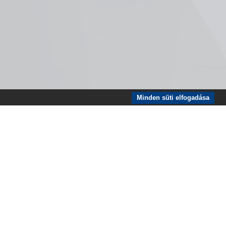
Minden süti elfogadása
lat
Impresszum
ÁSZSZ