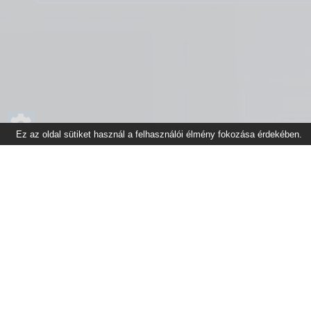
Ez az oldal sütiket használ a felhasználói élmény fokozása érdekében.
Főoldal
Gyakran Ismétel