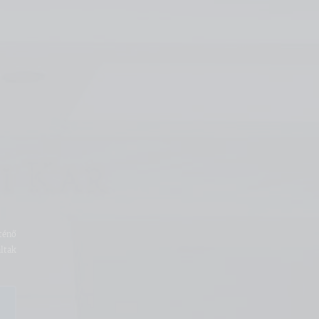
ténő
ltak