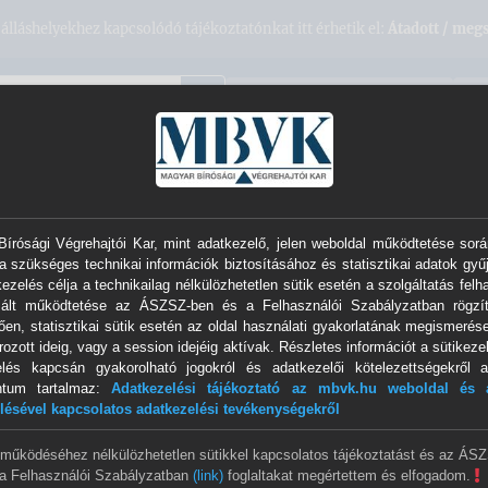
álláshelyekhez kapcsolódó tájékoztatónkat itt érhetik el:
Átadott / megs
VÉGREHAJTÓI HONLAPOK
EL
ációk
Sajtó
Szolgáltatások
Névjegyzék
írósági Végrehajtói Kar, mint adatkezelő, jelen weboldal működtetése sorá
a szükséges technikai információk biztosításához és statisztikai adatok gyű
ezelés célja a technikailag nélkülözhetetlen sütik esetén a szolgáltatás felh
um
izált működtetése az ÁSZSZ-ben és a Felhasználói Szabályzatban rögzít
ően, statisztikai sütik esetén az oldal használati gyakorlatának megismerése
ozott ideig, vagy a session idejéig aktívak. Részletes információt a sütikezel
elés kapcsán gyakorolható jogokról és adatkezelői kötelezettségekről a
ntum tartalmaz:
Adatkezelési tájékoztató az mbvk.hu weboldal és a
lésével kapcsolatos adatkezelési tevékenységekről
 működéséhez nélkülözhetetlen sütikkel kapcsolatos tájékoztatást és az ÁS
a Felhasználói Szabályzatban
(link)
foglaltakat megértettem és elfogadom.