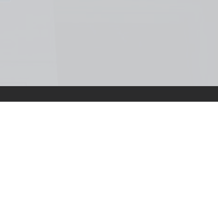
t Kérdések
Közérdekű Adatok
Adatvédelem
Ügyfélszolgá