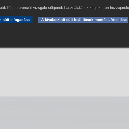
247.
dik fél preferenciát vizsgáló sütijének használatához kifejezetten hozzájárul
 süti elfogadása
A kiválasztott süti beállítások mentése/frissítése