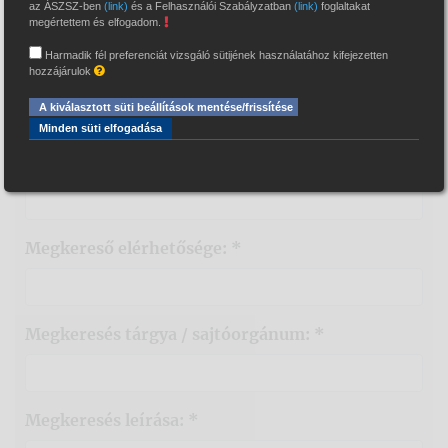
az ÁSZSZ-ben
(link)
és a Felhasználói Szabályzatban
(link)
foglaltakat
megértettem és elfogadom.
Magyar Bírósági Végrehajtói Kar
>
Sajtó
>
Sajtókapcsolat
Harmadik fél preferenciát vizsgáló sütijének használatához kifejezetten
Sajtókapcsolat
hozzájárulok
A kiválasztott süti beállítások mentése/frissítése
Minden süti elfogadása
Megkereső neve: *
Megkereső elérhetősége: *
Megkeresés tárgya / sajtóorgánum: *
Megkeresés leírása: *