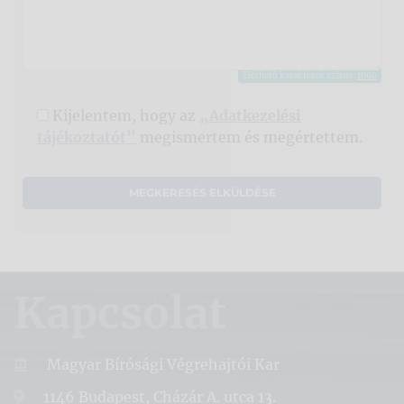
Elérhető karakterek száma:
1000
Kijelentem, hogy az
„Adatkezelési
tájékoztatót”
megismertem és megértettem.
Kapcsolat
Magyar Bírósági Végrehajtói Kar
1146 Budapest, Cházár A. utca 13.