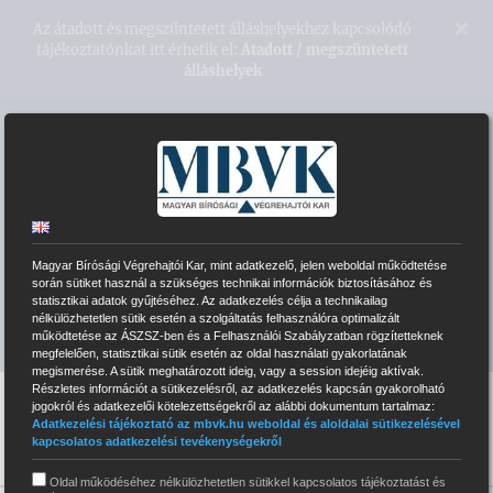
Kihagyás
×
Az átadott és megszűntetett álláshelyekhez kapcsolódó
tájékoztatónkat itt érhetik el:
Átadott / megszüntetett
álláshelyek
Magyar Bírósági Végrehajtói Kar
VÉGREHAJTÓI HONLAPOK
Magyar Bírósági Végrehajtói Kar, mint adatkezelő, jelen weboldal működtetése
ELEKTRONIKUS ÁRVERÉSI RENDSZER
során sütiket használ a szükséges technikai információk biztosításához és
statisztikai adatok gyűjtéséhez. Az adatkezelés célja a technikailag
nélkülözhetetlen sütik esetén a szolgáltatás felhasználóra optimalizált
INTRANET BELÉPÉS
működtetése az ÁSZSZ-ben és a Felhasználói Szabályzatban rögzítetteknek
megfelelően, statisztikai sütik esetén az oldal használati gyakorlatának
megismerése. A sütik meghatározott ideig, vagy a session idejéig aktívak.
Részletes információt a sütikezelésről, az adatkezelés kapcsán gyakorolható
jogokról és adatkezelői kötelezettségekről az alábbi dokumentum tartalmaz:
Adatkezelési tájékoztató az mbvk.hu weboldal és aloldalai sütikezelésével
kapcsolatos adatkezelési tevékenységekről
Oldal működéséhez nélkülözhetetlen sütikkel kapcsolatos tájékoztatást és