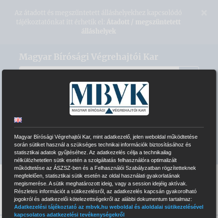
Kihagyás
×
Az átadott és megszűntetett álláshelyekhez kapcsolódó
tájékoztatónkat itt érhetik el:
Átadott / megszüntetett
álláshelyek
Magyar Bírósági Végrehajtói Kar
VÉGREHAJTÓI HONLAPOK
ELEKTRONIKUS ÁRVERÉSI RENDSZER
Magyar Bírósági Végrehajtói Kar, mint adatkezelő, jelen weboldal működtetése
INTRANET BELÉPÉS
során sütiket használ a szükséges technikai információk biztosításához és
statisztikai adatok gyűjtéséhez. Az adatkezelés célja a technikailag
nélkülözhetetlen sütik esetén a szolgáltatás felhasználóra optimalizált
működtetése az ÁSZSZ-ben és a Felhasználói Szabályzatban rögzítetteknek
megfelelően, statisztikai sütik esetén az oldal használati gyakorlatának
megismerése. A sütik meghatározott ideig, vagy a session idejéig aktívak.
Részletes információt a sütikezelésről, az adatkezelés kapcsán gyakorolható
jogokról és adatkezelői kötelezettségekről az alábbi dokumentum tartalmaz:
Adatkezelési tájékoztató az mbvk.hu weboldal és aloldalai sütikezelésével
kapcsolatos adatkezelési tevékenységekről