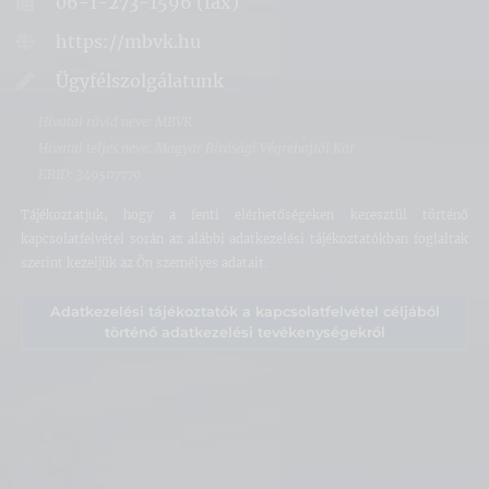
06-1-273-1596 (fax)
https://mbvk.hu
Ügyfélszolgálatunk
Hivatal rövid neve: MBVK
Hivatal teljes neve: Magyar Bírósági Végrehajtói Kar
KRID: 349507779
Tájékoztatjuk, hogy a fenti elérhetőségeken keresztül történő
kapcsolatfelvétel során az alábbi adatkezelési tájékoztatókban foglaltak
szerint kezeljük az Ön személyes adatait.
Adatkezelési tájékoztatók a kapcsolatfelvétel céljából
történő adatkezelési tevékenységekről