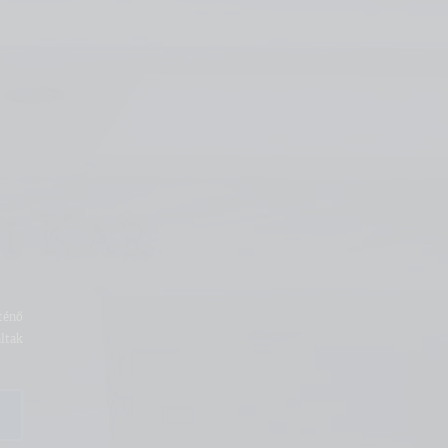
ténő
ltak