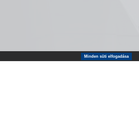
Minden süti elfogadása
lat
Impresszum
ÁSZSZ
ssociation of Judicial Officers. All rigths reserved.