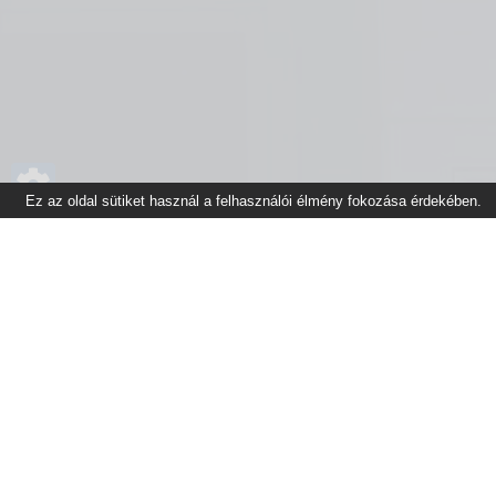
Ez az oldal sütiket használ a felhasználói élmény fokozása érdekében.
Főoldal
Gyakran Ismétel
© 2026. Magyar Bírósági Végrehajtói Kar. Minden