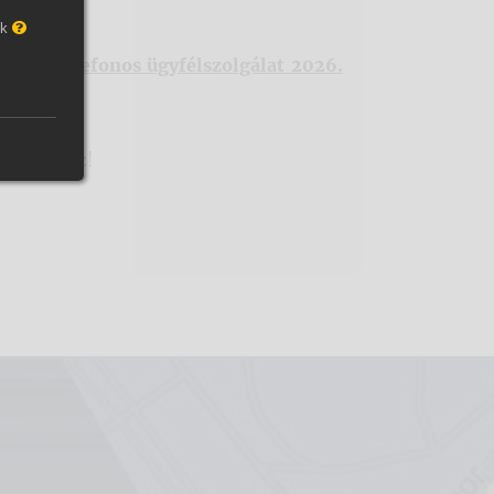
ok
dáján
a telefonos ügyfélszolgálat 2026.
k a Karhoz!