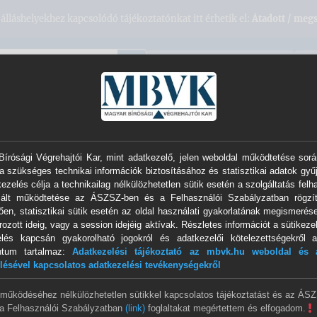
álláshelyekhez kapcsolódó tájékoztatónkat itt érhetik el:
Átadott / megs
VÉGREHAJTÓI HONLAPOK
EL
ációk
Sajtó
Szolgáltatások
Névjegyzék
írósági Végrehajtói Kar, mint adatkezelő, jelen weboldal működtetése sorá
a szükséges technikai információk biztosításához és statisztikai adatok gyű
ezelés célja a technikailag nélkülözhetetlen sütik esetén a szolgáltatás felh
rdekű tájékoztatások
>
Telefonos ügyfélszolgálat
izált működtetése az ÁSZSZ-ben és a Felhasználói Szabályzatban rögzít
szolgálat
ően, statisztikai sütik esetén az oldal használati gyakorlatának megismerése
ozott ideig, vagy a session idejéig aktívak. Részletes információt a sütikezel
elés kapcsán gyakorolható jogokról és adatkezelői kötelezettségekről a
ntum tartalmaz:
Adatkezelési tájékoztató az mbvk.hu weboldal és a
lésével kapcsolatos adatkezelési tevékenységekről
 működéséhez nélkülözhetetlen sütikkel kapcsolatos tájékoztatást és az ÁS
a Felhasználói Szabályzatban
(link)
foglaltakat megértettem és elfogadom.