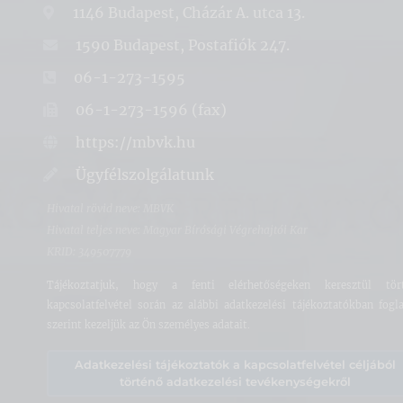
1146 Budapest, Cházár A. utca 13.
1590 Budapest, Postafiók 247.
06-1-273-1595
06-1-273-1596 (fax)
https://mbvk.hu
Ügyfélszolgálatunk
Hivatal rövid neve: MBVK
Hivatal teljes neve: Magyar Bírósági Végrehajtói Kar
KRID: 349507779
Tájékoztatjuk, hogy a fenti elérhetőségeken keresztül tör
kapcsolatfelvétel során az alábbi adatkezelési tájékoztatókban fogla
szerint kezeljük az Ön személyes adatait.
Adatkezelési tájékoztatók a kapcsolatfelvétel céljából
történő adatkezelési tevékenységekről