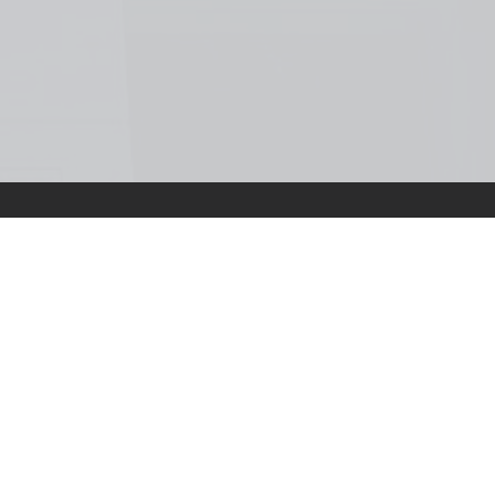
t Kérdések
Közérdekű Adatok
Adatvédelem
Ügyfélszolgá
 jog fenntartva.
© 2026. Hungarian A