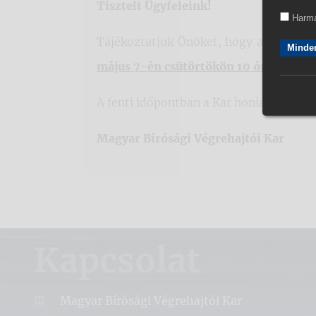
Tisztelt Ügyfeleink!
Harma
Tájékoztatjuk Önöket, hogy a Magyar B
Minden
május 7-én csütörtökön 10 órától 11 ó
A fenti időpontban a Kar honlapján elér
Magyar Bírósági Végrehajtói Kar
Kapcsolat
Magyar Bírósági Végrehajtói Kar