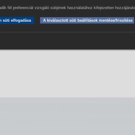
dik fél preferenciát vizsgáló sütijének használatához kifejezetten hozzájárul
írósági Végrehajtói Kar Ügyfélszolgálati és Panasz Iro
 süti elfogadása
A kiválasztott süti beállítások mentése/frissítése
ráig technikai okok miatt szünetel.
hető elektronikus bejelentő felületen írásban fordulhatna