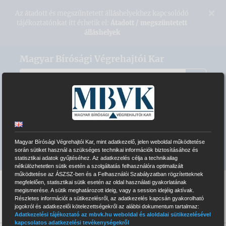
Kihagyás
×
Az átadott és megszűntetett álláshelyekhez kapcsolódó
tájékoztatónkat itt érhetik el:
Átadott / megszüntetett
álláshelyek
Magyar Bírósági Végrehajtói Kar
VÉGREHAJTÓI HONLAPOK
ELEKTRONIKUS ÁRVERÉSI RENDSZER
Magyar Bírósági Végrehajtói Kar, mint adatkezelő, jelen weboldal működtetése
INTRANET BELÉPÉS
során sütiket használ a szükséges technikai információk biztosításához és
statisztikai adatok gyűjtéséhez. Az adatkezelés célja a technikailag
nélkülözhetetlen sütik esetén a szolgáltatás felhasználóra optimalizált
működtetése az ÁSZSZ-ben és a Felhasználói Szabályzatban rögzítetteknek
megfelelően, statisztikai sütik esetén az oldal használati gyakorlatának
megismerése. A sütik meghatározott ideig, vagy a session idejéig aktívak.
Részletes információt a sütikezelésről, az adatkezelés kapcsán gyakorolható
jogokról és adatkezelői kötelezettségekről az alábbi dokumentum tartalmaz:
Adatkezelési tájékoztató az mbvk.hu weboldal és aloldalai sütikezelésével
kapcsolatos adatkezelési tevékenységekről