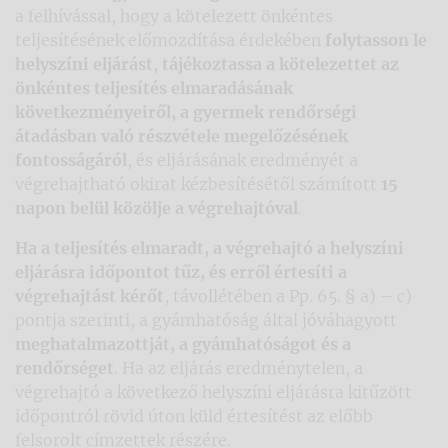
a felhívással, hogy a kötelezett önkéntes
teljesítésének előmozdítása érdekében
folytasson le
helyszíni eljárást
,
tájékoztassa a kötelezettet az
önkéntes teljesítés elmaradásának
következményeiről, a gyermek rendőrségi
átadásban való részvétele megelőzésének
fontosságáról
, és eljárásának eredményét a
végrehajtható okirat kézbesítésétől számított
15
napon belül közölje a végrehajtóval
.
Ha a teljesítés elmaradt, a végrehajtó a helyszíni
eljárásra időpontot tűz, és erről értesíti a
végrehajtást kérőt
, távollétében a Pp. 65. § a) – c)
pontja szerinti, a gyámhatóság által jóváhagyott
meghatalmazottját, a gyámhatóságot és a
rendőrséget
. Ha az eljárás eredménytelen, a
végrehajtó a következő helyszíni eljárásra kitűzött
időpontról rövid úton küld értesítést az előbb
felsorolt címzettek részére.