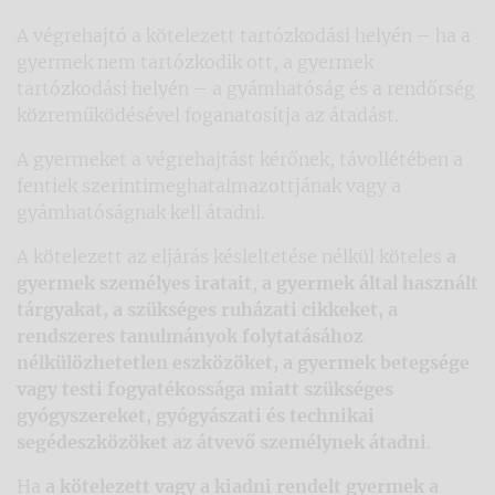
A végrehajtó a kötelezett tartózkodási helyén – ha a
gyermek nem tartózkodik ott, a gyermek
tartózkodási helyén – a gyámhatóság és a rendőrség
közreműködésével foganatosítja az átadást.
A gyermeket a végrehajtást kérőnek, távollétében a
fentiek szerintimeghatalmazottjának vagy a
gyámhatóságnak kell átadni.
A kötelezett az eljárás késleltetése nélkül köteles
a
gyermek személyes iratait
,
a gyermek által használt
tárgyakat, a szükséges ruházati cikkeket, a
rendszeres tanulmányok folytatásához
nélkülözhetetlen eszközöket, a gyermek betegsége
vagy testi fogyatékossága miatt szükséges
gyógyszereket, gyógyászati és technikai
segédeszközöket az átvevő személynek átadni
.
Ha
a kötelezett vagy a kiadni rendelt gyermek a