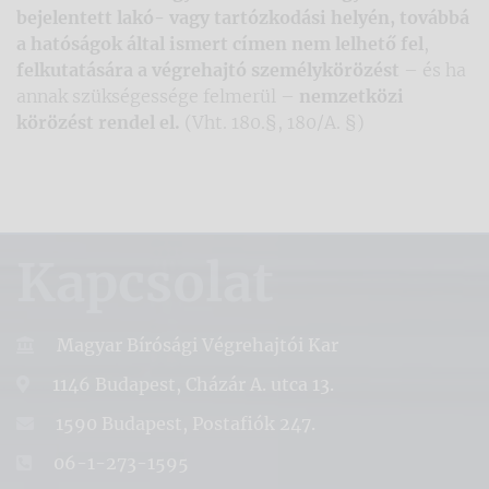
bejelentett lakó- vagy tartózkodási helyén, továbbá
a hatóságok által ismert címen nem lelhető fel
,
felkutatására
a végrehajtó személykörözést
– és ha
annak szükségessége felmerül –
nemzetközi
körözést rendel el.
(Vht. 180.§, 180/A. §)
Kapcsolat
Magyar Bírósági Végrehajtói Kar
1146 Budapest, Cházár A. utca 13.
1590 Budapest, Postafiók 247.
06-1-273-1595