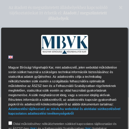
Kihagyás
×
Az átadott és megszűntetett álláshelyekhez kapcsolódó
tájékoztatónkat itt érhetik el:
Átadott / megszüntetett
álláshelyek
Magyar Bírósági Végrehajtói Kar
VÉGREHAJTÓI HONLAPOK
Magyar Bírósági Végrehajtói Kar, mint adatkezelő, jelen weboldal működtetése
ELEKTRONIKUS ÁRVERÉSI RENDSZER
során sütiket használ a szükséges technikai információk biztosításához és
statisztikai adatok gyűjtéséhez. Az adatkezelés célja a technikailag
nélkülözhetetlen sütik esetén a szolgáltatás felhasználóra optimalizált
INTRANET BELÉPÉS
működtetése az ÁSZSZ-ben és a Felhasználói Szabályzatban rögzítetteknek
megfelelően, statisztikai sütik esetén az oldal használati gyakorlatának
megismerése. A sütik meghatározott ideig, vagy a session idejéig aktívak.
Részletes információt a sütikezelésről, az adatkezelés kapcsán gyakorolható
jogokról és adatkezelői kötelezettségekről az alábbi dokumentum tartalmaz:
Adatkezelési tájékoztató az mbvk.hu weboldal és aloldalai sütikezelésével
kapcsolatos adatkezelési tevékenységekről
Oldal működéséhez nélkülözhetetlen sütikkel kapcsolatos tájékoztatást és
az ÁSZSZ-ben
(link)
és a Felhasználói Szabályzatban
(link)
foglaltakat