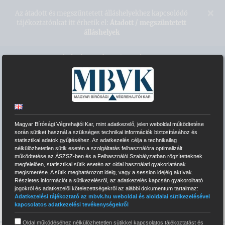
Kihagyás
×
Az átadott és megszűntetett álláshelyekhez kapcsolódó
tájékoztatónkat itt érhetik el:
Átadott / megszüntetett
álláshelyek
Magyar Bírósági Végrehajtói Kar
VÉGREHAJTÓI HONLAPOK
Magyar Bírósági Végrehajtói Kar, mint adatkezelő, jelen weboldal működtetése
ELEKTRONIKUS ÁRVERÉSI RENDSZER
során sütiket használ a szükséges technikai információk biztosításához és
statisztikai adatok gyűjtéséhez. Az adatkezelés célja a technikailag
nélkülözhetetlen sütik esetén a szolgáltatás felhasználóra optimalizált
INTRANET BELÉPÉS
működtetése az ÁSZSZ-ben és a Felhasználói Szabályzatban rögzítetteknek
megfelelően, statisztikai sütik esetén az oldal használati gyakorlatának
megismerése. A sütik meghatározott ideig, vagy a session idejéig aktívak.
Részletes információt a sütikezelésről, az adatkezelés kapcsán gyakorolható
jogokról és adatkezelői kötelezettségekről az alábbi dokumentum tartalmaz:
Adatkezelési tájékoztató az mbvk.hu weboldal és aloldalai sütikezelésével
kapcsolatos adatkezelési tevékenységekről
Oldal működéséhez nélkülözhetetlen sütikkel kapcsolatos tájékoztatást és